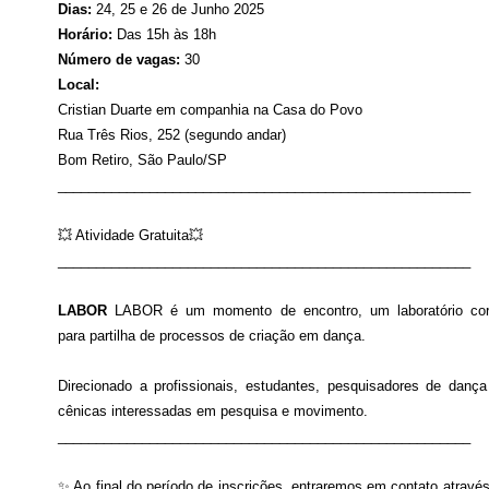
Dias:
24, 25 e 26 de Junho 2025
Horário:
Das 15h às 18h
Número de vagas:
30
Local:
Cristian Duarte em companhia na Casa do Povo
Rua Três Rios, 252 (segundo andar)
Bom Retiro, São Paulo/SP
______________________________________________________
💥 Atividade Gratuita💥
______________________________________________________
LABOR
LABOR é um momento de encontro, um laboratório core
para partilha de processos de criação em dança.
Direcionado a profissionais, estudantes, pesquisadores de dança
cênicas interessadas em pesquisa e movimento.
______________________________________________________
✨ Ao final do período de inscrições, entraremos em contato atravé