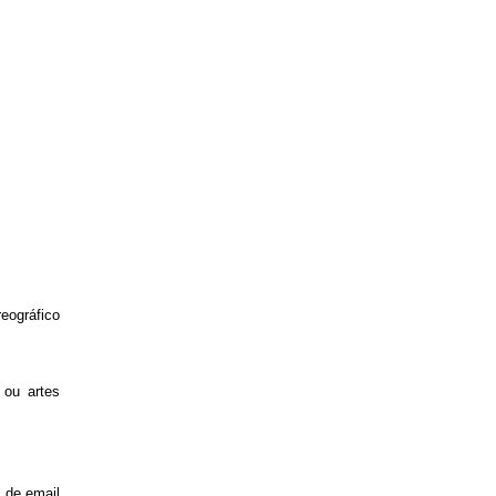
ográfico
 ou artes
s de email