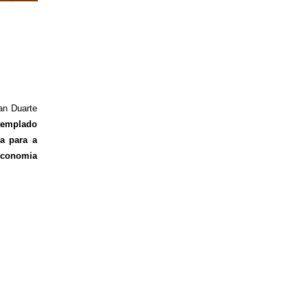
ian Duarte
templado
a para a
Economia