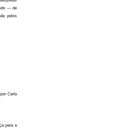
térpretes
eeds — de
da pelos
por Carla
ça para a