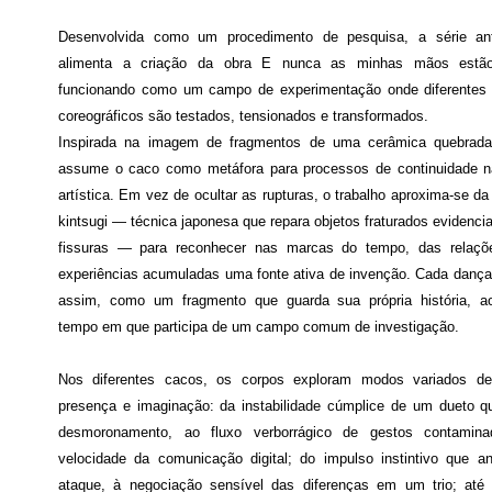
Desenvolvida como um procedimento de pesquisa, a série an
alimenta a criação da obra E nunca as minhas mãos estão
funcionando como um campo de experimentação onde diferentes 
coreográficos são testados, tensionados e transformados.
Inspirada na imagem de fragmentos de uma cerâmica quebrada
assume o caco como metáfora para processos de continuidade n
artística. Em vez de ocultar as rupturas, o trabalho aproxima-se da
kintsugi — técnica japonesa que repara objetos fraturados evidenc
fissuras — para reconhecer nas marcas do tempo, das relaçõ
experiências acumuladas uma fonte ativa de invenção. Cada dança
assim, como um fragmento que guarda sua própria história, 
tempo em que participa de um campo comum de investigação.
Nos diferentes cacos, os corpos exploram modos variados de
presença e imaginação: da instabilidade cúmplice de um dueto q
desmoronamento, ao fluxo verborrágico de gestos contamina
velocidade da comunicação digital; do impulso instintivo que a
ataque, à negociação sensível das diferenças em um trio; até