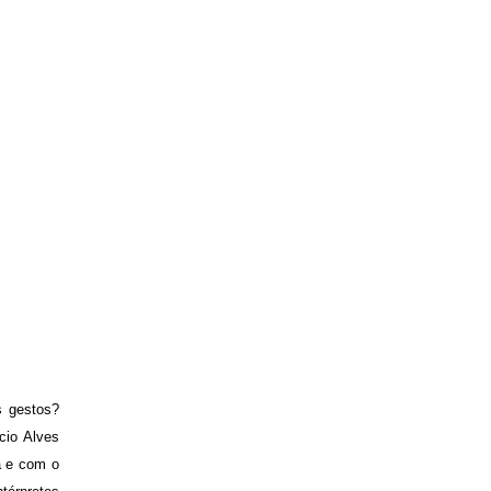
s gestos?
ício Alves
a e com o