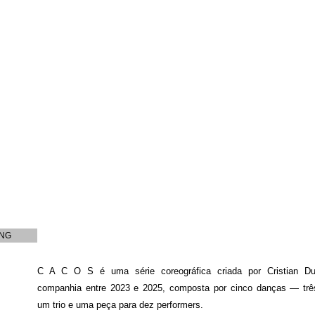
NG
C A C O S é uma série coreográfica criada por Cristian Du
companhia entre 2023 e 2025, composta por cinco danças — trê
um trio e uma peça para dez performers.