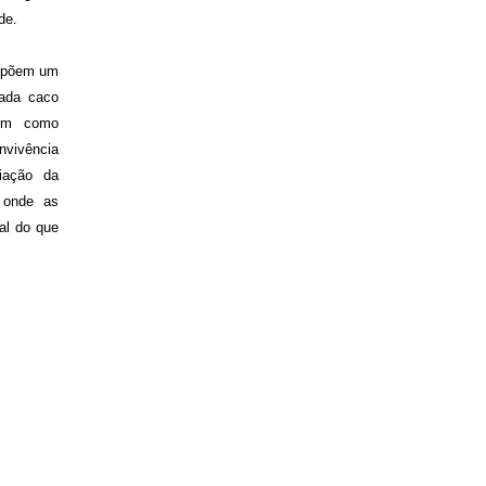
de.
ompõem um
Cada caco
bém como
nvivência
iação da
 onde as
al do que