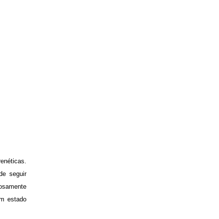
enéticas.
e seguir
rosamente
um estado