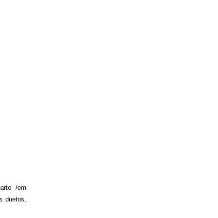
arte /em
s duetos,