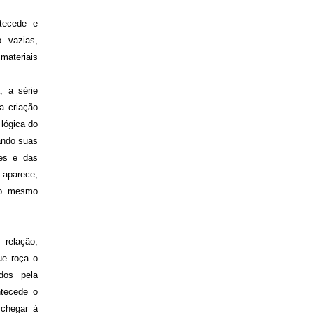
tecede e
 vazias,
materiais
, a série
a criação
 lógica do
iando suas
es e das
 aparece,
ao mesmo
 relação,
ue roça o
dos pela
ntecede o
 chegar à